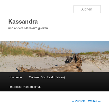
Zum
Inhalt
Such
wechseln
Kassandra
und andere Merkwürdigkeiten
Hauptmenü
Startseite
Go West / Go East (Reisen)
Impressum/Datenschutz
Beitragsnavigation
←
Zurück
Weiter
→