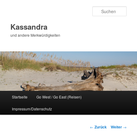
Zum
Inhalt
Such
wechseln
Kassandra
und andere Merkwürdigkeiten
Hauptmenü
Startseite
Go West / Go East (Reisen)
Impressum/Datenschutz
Beitragsnavigation
←
Zurück
Weiter
→