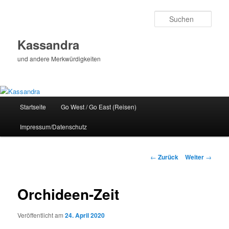
Zum
Inhalt
Such
wechseln
Kassandra
und andere Merkwürdigkeiten
Hauptmenü
Startseite
Go West / Go East (Reisen)
Impressum/Datenschutz
Beitragsnavigation
←
Zurück
Weiter
→
Orchideen-Zeit
Veröffentlicht am
24. April 2020