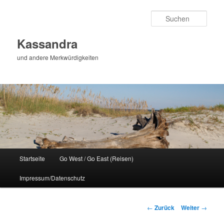
Zum
Inhalt
Such
wechseln
Kassandra
und andere Merkwürdigkeiten
Hauptmenü
Startseite
Go West / Go East (Reisen)
Impressum/Datenschutz
Beitragsnavigation
←
Zurück
Weiter
→