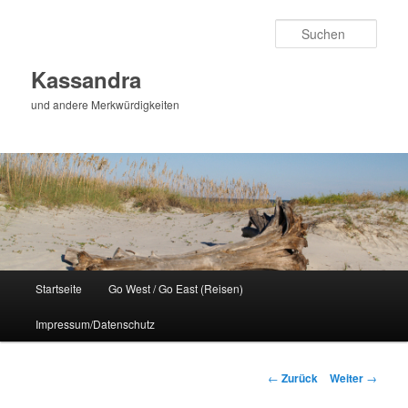
Zum
Inhalt
Such
wechseln
Kassandra
und andere Merkwürdigkeiten
Hauptmenü
Startseite
Go West / Go East (Reisen)
Impressum/Datenschutz
Beitragsnavigation
←
Zurück
Weiter
→