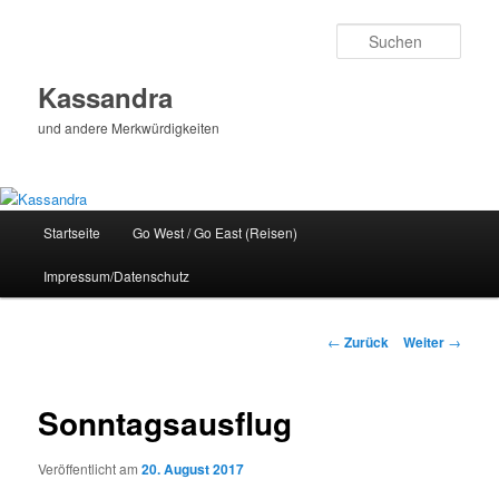
Zum
Inhalt
Such
wechseln
Kassandra
und andere Merkwürdigkeiten
Hauptmenü
Startseite
Go West / Go East (Reisen)
Impressum/Datenschutz
Beitragsnavigation
←
Zurück
Weiter
→
Sonntagsausflug
Veröffentlicht am
20. August 2017