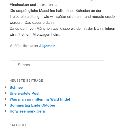
Einchecken und … warten. ..
Die ursprüngliche Maschine hatte einen Schaden an der
Treibstoffzuleitung – wie wir später erfuhren – und musste ersetzt
werden. Das dauerte dann.
Da es dann von München aus knapp wurde mit der Bahn, fuhren
wir mit einem Mietwagen heim.
Veröffentlicht unter
Allgemein
S
u
c
h
NEUESTE BEITRÄGE
e
Schnee
n
Unerwartete Post
Was man so mitten im Wald findet
Sommertag Ende Oktober
Hofwiesenpark Gera
KALENDER