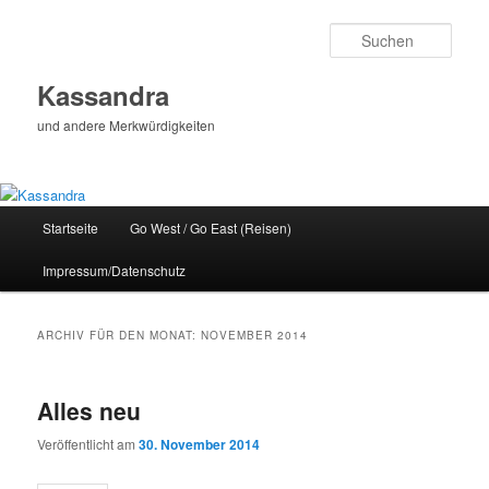
Zum
Zum
Inhalt
sekundären
Such
wechseln
Inhalt
wechseln
Kassandra
und andere Merkwürdigkeiten
Hauptmenü
Startseite
Go West / Go East (Reisen)
Impressum/Datenschutz
ARCHIV FÜR DEN MONAT:
NOVEMBER 2014
Alles neu
Veröffentlicht am
30. November 2014