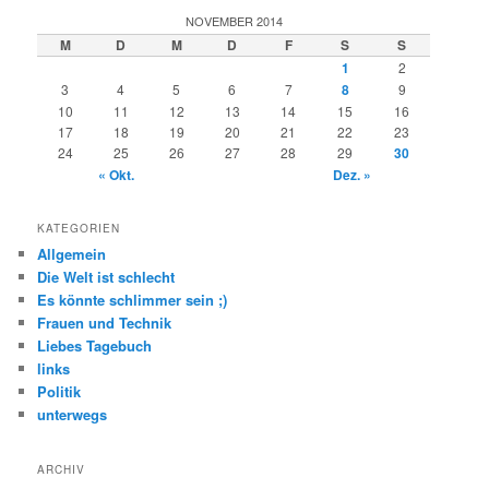
NOVEMBER 2014
M
D
M
D
F
S
S
1
2
3
4
5
6
7
8
9
10
11
12
13
14
15
16
17
18
19
20
21
22
23
24
25
26
27
28
29
30
« Okt.
Dez. »
KATEGORIEN
Allgemein
Die Welt ist schlecht
Es könnte schlimmer sein ;)
Frauen und Technik
Liebes Tagebuch
links
Politik
unterwegs
ARCHIV