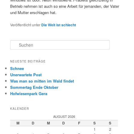
Betrieb nehmen ist auch so eine Arbeit für jemanden, der Vater
und Mutter erschlagen hat.
Veröffentlicht unter
Die Welt ist schlecht
S
u
c
h
NEUESTE BEITRÄGE
e
Schnee
n
Unerwartete Post
Was man so mitten im Wald findet
Sommertag Ende Oktober
Hofwiesenpark Gera
KALENDER
AUGUST 2026
M
D
M
D
F
S
S
1
2