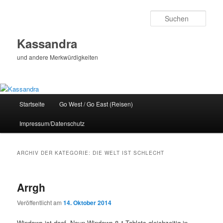
Zum
Zum
Inhalt
sekundären
Such
wechseln
Inhalt
wechseln
Kassandra
und andere Merkwürdigkeiten
Hauptmenü
Startseite
Go West / Go East (Reisen)
Impressum/Datenschutz
ARCHIV DER KATEGORIE:
DIE WELT IST SCHLECHT
Arrgh
Veröffentlicht am
14. Oktober 2014
Windows ist doof. Neun Windows-8.1-Tablets gleichzeitig in