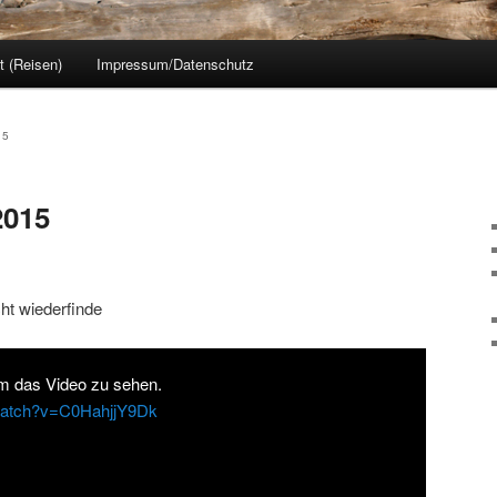
 (Reisen)
Impressum/Datenschutz
15
2015
ht wiederfinde
um das Video zu sehen.
watch?v=C0HahjjY9Dk