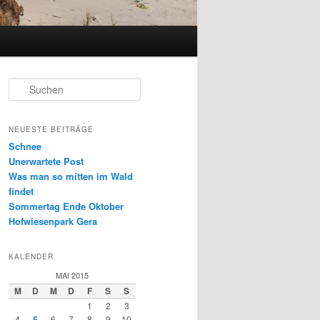
S
u
c
h
NEUESTE BEITRÄGE
e
Schnee
n
Unerwartete Post
Was man so mitten im Wald
findet
Sommertag Ende Oktober
Hofwiesenpark Gera
KALENDER
MAI 2015
M
D
M
D
F
S
S
1
2
3
4
5
6
7
8
9
10