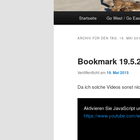
Hauptmenü
Startseite
Go West / Go East
ARCHIV FÜR DEN TAG:
19. MAI 20
Bookmark 19.5.
Veröffentlicht am
19. Mai 2015
Da ich solche Videos sonst nic
Aktivieren Sie JavaScript 
https://www.youtube.com/