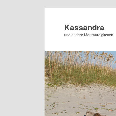
Zum
Zum
Inhalt
sekundären
wechseln
Inhalt
Kassandra
wechseln
und andere Merkwürdigkeiten