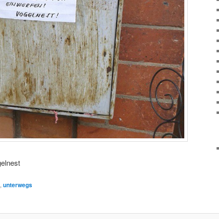
gelnest
,
unterwegs