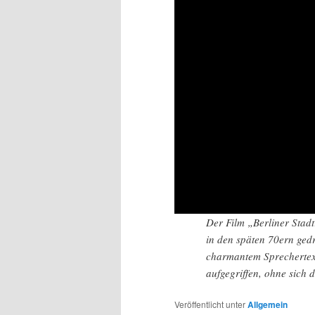
Der Film „Berliner Stadt
in den späten 70ern gedr
charmantem Sprechertext 
aufgegriffen, ohne sich 
Veröffentlicht unter
Allgemein