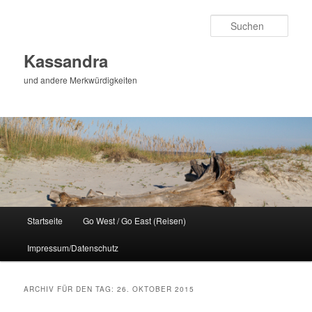
Zum
Zum
Inhalt
sekundären
Such
wechseln
Inhalt
wechseln
Kassandra
und andere Merkwürdigkeiten
Hauptmenü
Startseite
Go West / Go East (Reisen)
Impressum/Datenschutz
ARCHIV FÜR DEN TAG:
26. OKTOBER 2015