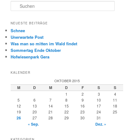
S
u
c
h
NEUESTE BEITRÄGE
e
Schnee
n
Unerwartete Post
Was man so mitten im Wald findet
Sommertag Ende Oktober
Hofwiesenpark Gera
KALENDER
OKTOBER 2015
M
D
M
D
F
S
S
1
2
3
4
5
6
7
8
9
10
11
12
13
14
15
16
17
18
19
20
21
22
23
24
25
26
27
28
29
30
31
« Sep.
Dez. »
KATEGORIEN