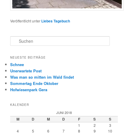
Veröffentlicht unter
Liebes Tagebuch
S
u
c
h
NEUESTE BEITRÄGE
e
Schnee
n
Unerwartete Post
Was man so mitten im Wald findet
Sommertag Ende Oktober
Hofwiesenpark Gera
KALENDER
JUNI 2018
M
D
M
D
F
S
S
1
2
3
4
5
6
7
8
9
10