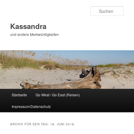
Zum
Zum
Inhalt
sekundären
Such
wechseln
Inhalt
wechseln
Kassandra
und andere Merkwürdigkeiten
Hauptmenü
Startseite
Go West / Go East (Reisen)
Impressum/Datenschutz
ARCHIV FÜR DEN TAG:
18. JUNI 2018