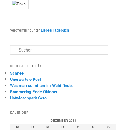
Veröffentlicht unter
Liebes Tagebuch
S
u
c
h
NEUESTE BEITRÄGE
e
Schnee
n
Unerwartete Post
Was man so mitten im Wald findet
Sommertag Ende Oktober
Hofwiesenpark Gera
KALENDER
DEZEMBER 2018
M
D
M
D
F
S
S