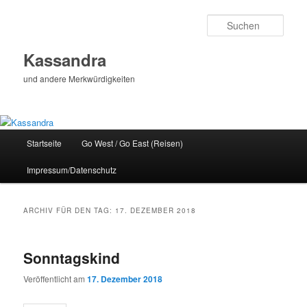
Zum
Zum
Inhalt
sekundären
Such
wechseln
Inhalt
wechseln
Kassandra
und andere Merkwürdigkeiten
Hauptmenü
Startseite
Go West / Go East (Reisen)
Impressum/Datenschutz
ARCHIV FÜR DEN TAG:
17. DEZEMBER 2018
Sonntagskind
Veröffentlicht am
17. Dezember 2018