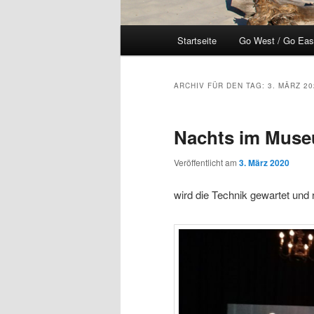
Hauptmenü
Startseite
Go West / Go East
ARCHIV FÜR DEN TAG:
3. MÄRZ 20
Nachts im Mus
Veröffentlicht am
3. März 2020
wird die Technik gewartet und r