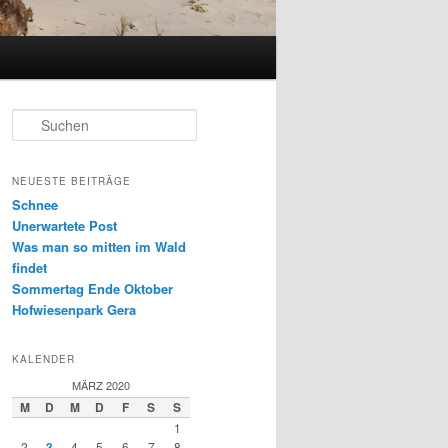
S
u
c
h
NEUESTE BEITRÄGE
e
Schnee
n
Unerwartete Post
Was man so mitten im Wald
findet
Sommertag Ende Oktober
Hofwiesenpark Gera
KALENDER
MÄRZ 2020
M
D
M
D
F
S
S
1
2
3
4
5
6
7
8