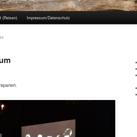
 (Reisen)
Impressum/Datenschutz
20
eum
epariert.