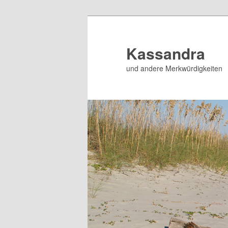
Zum
Zum
Inhalt
sekundären
wechseln
Inhalt
Kassandra
wechseln
und andere Merkwürdigkeiten