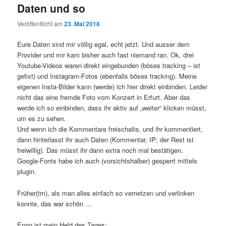
Daten und so
Veröffentlicht am
23. Mai 2018
Eure Daten sind mir völlig egal, echt jetzt. Und ausser dem
Provider und mir kam bisher auch fast niemand ran. Ok, drei
Youtube-Videos waren direkt eingebunden (böses tracking – ist
gefixt) und Instagram-Fotos (ebenfalls böses tracking). Meine
eigenen Insta-Bilder kann (werde) ich hier direkt einbinden. Leider
nicht das eine fremde Foto vom Konzert in Erfurt. Aber das
werde ich so einbinden, dass ihr aktiv auf „weiter“ klicken müsst,
um es zu sehen.
Und wenn ich die Kommentare freischalte, und ihr kommentiert,
dann hinterlasst ihr auch Daten (Kommentar, IP; der Rest ist
freiwillig). Das müsst ihr dann extra noch mal bestätigen.
Google-Fonts habe ich auch (vorsichtshalber) gesperrt mittels
plugin.
Früher(tm), als man alles einfach so vernetzen und verlinken
konnte, das war schön …
Enno ist mein Held des Tages: