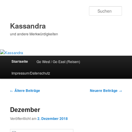
Zum
Zum
Inhalt
sekundären
Such
wechseln
Inhalt
wechseln
Kassandra
und andere Merkwürdigkeiten
Hauptmenü
Startseite
Go West / Go East (Reisen)
Impressum/Datenschutz
Beitragsnavigation
←
Ältere Beiträge
Neuere Beiträge
→
Dezember
Veröffentlicht am
2. Dezember 2018