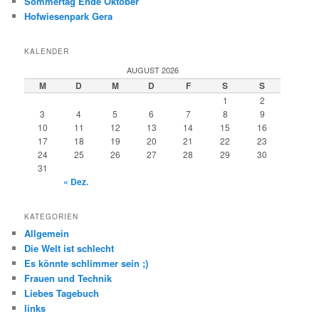
Sommertag Ende Oktober
Hofwiesenpark Gera
KALENDER
AUGUST 2026
M
D
M
D
F
S
S
1
2
3
4
5
6
7
8
9
10
11
12
13
14
15
16
17
18
19
20
21
22
23
24
25
26
27
28
29
30
31
« Dez.
KATEGORIEN
Allgemein
Die Welt ist schlecht
Es könnte schlimmer sein ;)
Frauen und Technik
Liebes Tagebuch
links