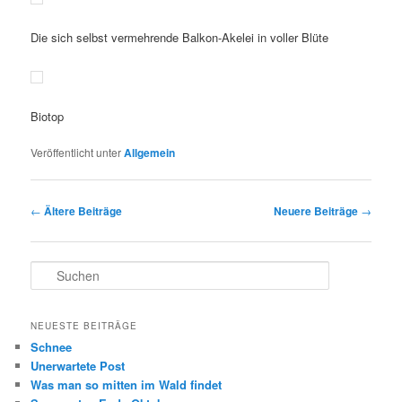
Die sich selbst vermehrende Balkon-Akelei in voller Blüte
Biotop
Veröffentlicht unter
Allgemein
Beitragsnavigation
←
Ältere Beiträge
Neuere Beiträge
→
S
u
c
h
NEUESTE BEITRÄGE
e
Schnee
n
Unerwartete Post
Was man so mitten im Wald findet