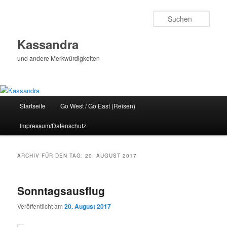
Zum
Zum
Inhalt
sekundären
Such
wechseln
Inhalt
wechseln
Kassandra
und andere Merkwürdigkeiten
Hauptmenü
Startseite
Go West / Go East (Reisen)
Impressum/Datenschutz
ARCHIV FÜR DEN TAG:
20. AUGUST 2017
Sonntagsausflug
Veröffentlicht am
20. August 2017