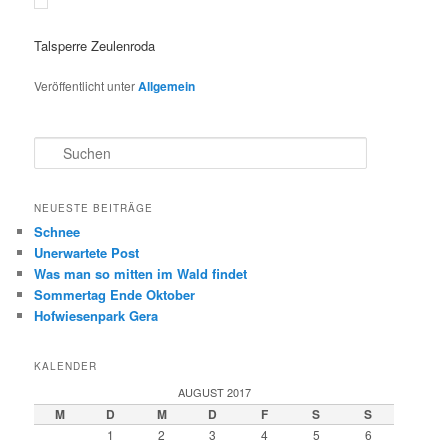
Talsperre Zeulenroda
Veröffentlicht unter
Allgemein
S
u
c
h
NEUESTE BEITRÄGE
e
Schnee
n
Unerwartete Post
Was man so mitten im Wald findet
Sommertag Ende Oktober
Hofwiesenpark Gera
KALENDER
AUGUST 2017
M
D
M
D
F
S
S
1
2
3
4
5
6