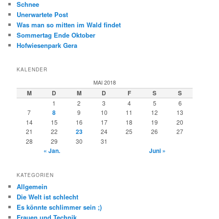
Schnee
n
Unerwartete Post
Was man so mitten im Wald findet
Sommertag Ende Oktober
Hofwiesenpark Gera
KALENDER
MAI 2018
M
D
M
D
F
S
S
1
2
3
4
5
6
7
8
9
10
11
12
13
14
15
16
17
18
19
20
21
22
23
24
25
26
27
28
29
30
31
« Jan.
Juni »
KATEGORIEN
Allgemein
Die Welt ist schlecht
Es könnte schlimmer sein ;)
Frauen und Technik