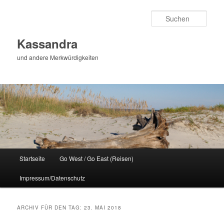
Zum
Zum
Inhalt
sekundären
Such
wechseln
Inhalt
wechseln
Kassandra
und andere Merkwürdigkeiten
Hauptmenü
Startseite
Go West / Go East (Reisen)
Impressum/Datenschutz
ARCHIV FÜR DEN TAG:
23. MAI 2018